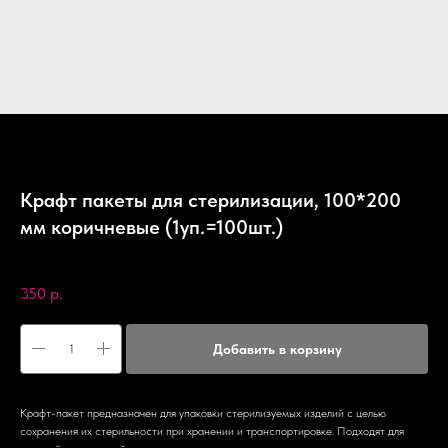
Крафт пакеты для стерилизации, 100*200
мм коричневые (1уп.=100шт.)
SKU:
Manita
350
р.
Добавить в корзину
Крафт-пакет предназначен для упаковки стерилизуемых изделий с целью
сохранения их стерильности при хранении и транспортировке. Подходят для