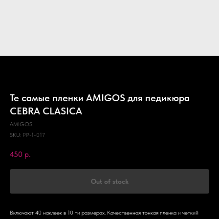
Те самые пленки AMIGOS для педикюра
CEBRA CLASICA
AMIGOS
SKU:
PP-1-017
450
р.
Out of stock
Включают 40 наклеек в 10 ти размерах. Качественная тонкая пленка и четкий