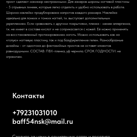
принт сделают маникюр неотразимыми. Для замеров ширины ногтевой пластины
- 5 отрывных линеек, которые легко отделить и удобно использовать в работе.
Ширина наклейки продублирована напротив каждого размера. Наклейка
идеальна для ломких и тонких ногтей, т.к. выступает дополнительным
укреплением. Если сравнивать с другими покрытиями, пленка - менее аллергенна,
т.к. не имеет в составе кислот и не соприкасается с кожей. Её можно применять
на восстановленный протезированием ноготь. Можно использовать как на
«голую» ногтевую пластину, так и под базу/укрепление гелем. Разнообразные
дизайны - от однотона до фантазийных принтов не оставят клиентов
равнодушными. СОСТАВ: ПВХ-пленка, уф чернила. СРОК ГОДНОСТИ: не
ограничен.
Контакты
+79231031010
baff54nsk@mail.ru
Следите за нами в социальных сетях и посетите