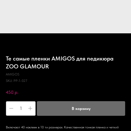
Те самые пленки AMIGOS для педикюра
ZOO GLAMOUR
AMIGOS
SKU:
PP-1-027
450
р.
В корзину
Включают 40 наклеек в 10 ти размерах. Качественная тонкая пленка и четкий