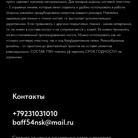
принт сделают маникюр неотразимыми. Для замеров ширины ногтевой пластины
- 5 отрывных линеек, которые легко отделить и удобно использовать в работе.
Ширина наклейки продублирована напротив каждого размера. Наклейка
идеальна для ломких и тонких ногтей, т.к. выступает дополнительным
укреплением. Если сравнивать с другими покрытиями, пленка - менее аллергенна,
т.к. не имеет в составе кислот и не соприкасается с кожей. Её можно применять
на восстановленный протезированием ноготь. Можно использовать как на
«голую» ногтевую пластину, так и под базу/укрепление гелем. Разнообразные
дизайны - от однотона до фантазийных принтов не оставят клиентов
равнодушными. СОСТАВ: ПВХ-пленка, уф чернила. СРОК ГОДНОСТИ: не
ограничен.
Контакты
+79231031010
baff54nsk@mail.ru
Следите за нами в социальных сетях и посетите