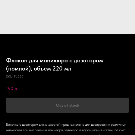
Флакон для маникюра с дозатором
(помпой), объем 220 мл
SKU:
FL220
190
р.
Out of stock
Баночка с дозатором для жидкостей предназначена для дозирования различных
жидкостей при выполнении маникюра,педикюра и наращивания ногтей. За счет