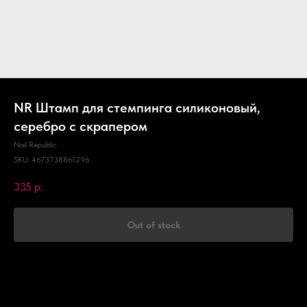
NR Штамп для стемпинга силиконовый,
серебро с скрапером
Nail Republic
SKU:
4673738861296
335
р.
Out of stock