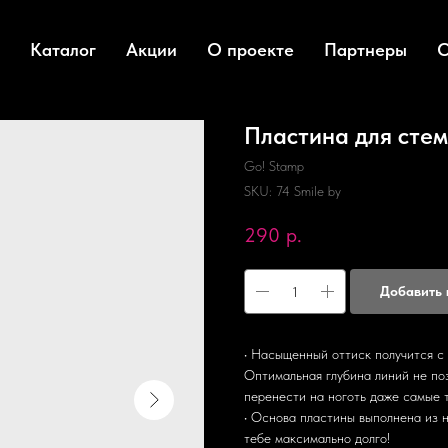
Каталог
Акции
О проекте
Партнеры
О
Пластина для стем
Go! Stamp
SKU:
74 Smile by
290
р.
Добавить 
• Насыщенный оттиск получится с 
Оптимальная глубина линий не поз
перенести на ноготь даже самые 
• Основа пластины выполнена из 
тебе максимально долго!