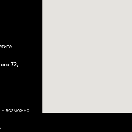
етите
ого 72,
 - возможно!
А