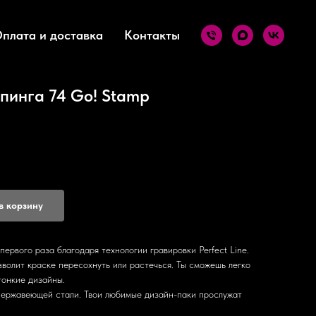
плата и доставка
Контакты
пинга 74 Go! Stamp
в корзину
первого раза благодаря технологии гравировки Perfect Line.
волит краске пересохнуть или растечься. Ты сможешь легко
тонкие дизайны.
нержавеющей стали. Твои любимые дизайн-паки прослужат