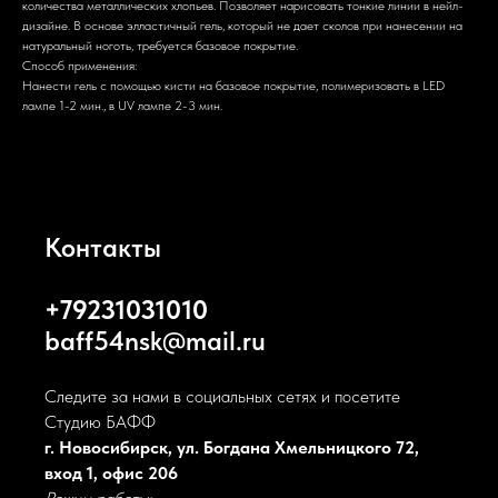
количества металлических хлопьев. Позволяет нарисовать тонкие линии в нейл-
дизайне. В основе элластичный гель, который не дает сколов при нанесении на
натуральный ноготь, требуется базовое покрытие.
Способ применения:
Нанести гель с помощью кисти на базовое покрытие, полимеризовать в LED
лампе 1-2 мин., в UV лампе 2-3 мин.
Контакты
+79231031010
baff54nsk@mail.ru
Следите за нами в социальных сетях и посетите
Студию БАФФ
г. Новосибирск, ул. Богдана Хмельницкого 72,
вход 1, офис 206