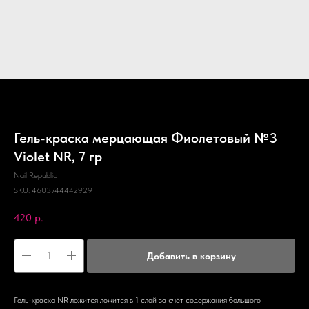
Гель-краска мерцающая Фиолетовый №3
Violet NR, 7 гр
Nail Republic
SKU:
4603744442929
420
р.
Добавить в корзину
Гель-краска NR ложится ложится в 1 слой за счёт содержания большого