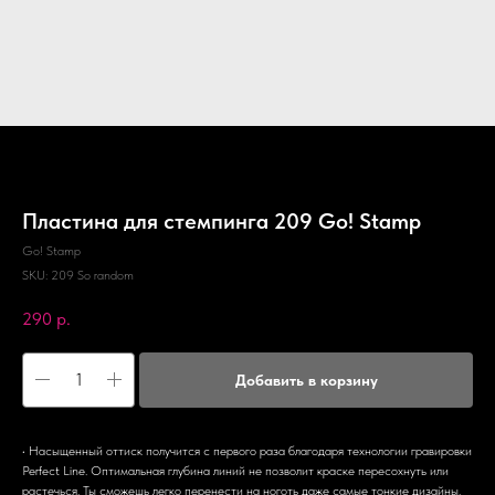
Пластина для стемпинга 209 Go! Stamp
Go! Stamp
SKU:
209 So random
290
р.
Добавить в корзину
• Насыщенный оттиск получится с первого раза благодаря технологии гравировки
Perfect Line. Оптимальная глубина линий не позволит краске пересохнуть или
растечься. Ты сможешь легко перенести на ноготь даже самые тонкие дизайны.