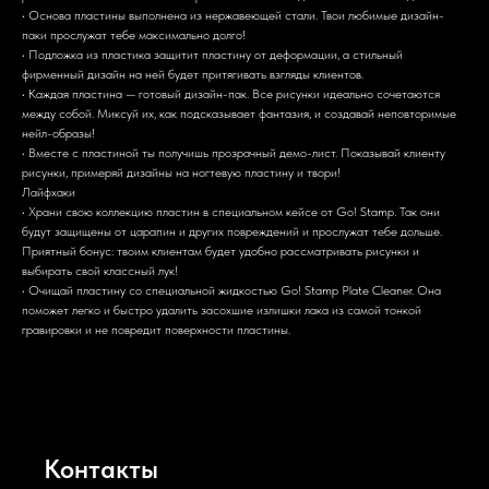
• Основа пластины выполнена из нержавеющей стали. Твои любимые дизайн-
паки прослужат тебе максимально долго!
• Подложка из пластика защитит пластину от деформации, а стильный
фирменный дизайн на ней будет притягивать взгляды клиентов.
• Каждая пластина — готовый дизайн-пак. Все рисунки идеально сочетаются
между собой. Миксуй их, как подсказывает фантазия, и создавай неповторимые
нейл-образы!
• Вместе с пластиной ты получишь прозрачный демо-лист. Показывай клиенту
рисунки, примеряй дизайны на ногтевую пластину и твори!
Лайфхаки
• Храни свою коллекцию пластин в специальном кейсе от Go! Stamp. Так они
будут защищены от царапин и других повреждений и прослужат тебе дольше.
Приятный бонус: твоим клиентам будет удобно рассматривать рисунки и
выбирать свой классный лук!
• Очищай пластину со специальной жидкостью Go! Stamp Plate Cleaner. Она
поможет легко и быстро удалить засохшие излишки лака из самой тонкой
гравировки и не повредит поверхности пластины.
Контакты