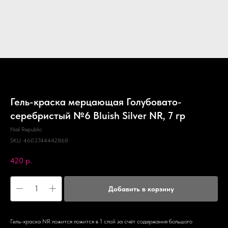
Гель-краска мерцающая Голубовато-
серебристый №6 Bluish Silver NR, 7 гр
Nail Republic
SKU:
4603744442868
420
р.
Добавить в корзину
Гель-краска NR ложится ложится в 1 слой за счёт содержания большого