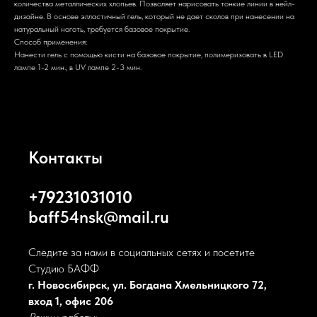
количества металлических хлопьев. Позволяет нарисовать тонкие линии в нейл-
дизайне. В основе элластичный гель, который не дает сколов при нанесении на
натуральный ноготь, требуется базовое покрытие.
Способ применения:
Нанести гель с помощью кисти на базовое покрытие, полимеризовать в LED
лампе 1-2 мин., в UV лампе 2-3 мин.
Контакты
+79231031010
baff54nsk@mail.ru
Следите за нами в социальных сетях и посетите
Студию БАФФ
г. Новосибирск, ул. Богдана Хмельницкого 72,
вход 1, офис 206