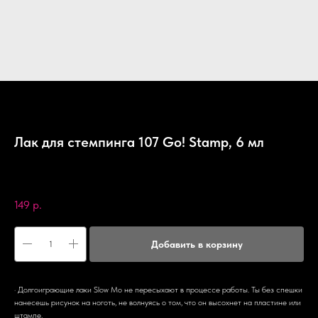
Лак для стемпинга 107 Go! Stamp, 6 мл
Go! Stamp
SKU:
107
149
р.
Добавить в корзину
· Долгоиграющие лаки Slow Mo не пересыхают в процессе работы. Ты без спешки
нанесешь рисунок на ноготь, не волнуясь о том, что он высохнет на пластине или
штампе.