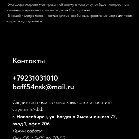
· Благодаря ультрапигментированной формуле лака рисунок будет контрастным,
заметным и притягивающим взгляд на любой подложке.
· В нашей палитре лаков — самые крутые, необычные, креативные цвета для твоих
потрясающих дизайнов.
Контакты
+79231031010
baff54nsk@mail.ru
Следите за нами в социальных сетях и посетите
Студию БАФФ
г. Новосибирск, ул. Богдана Хмельницкого 72,
вход 1, офис 206
Режим работы:
Пн.- Сб. с 9-00 до 20-00