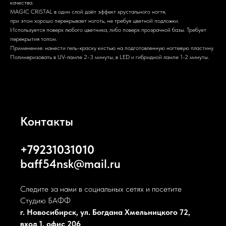
качества.
MAGIC CRISTAL в один слой даёт эффект хрустального ногтя,
при этом хорошо перекрывает ноготь, не требуя цветной подложки.
Используется поверх любого цветника, либо поверх прозрачной базы. Требует
перекрытия топом.
Применение: нанести гель-краску кистью на подготовленную ногтевую пластину.
Полимеризовать в UV-лампе 2-3 минуты, в LED и гибридной лампе 1-2 минуты.
Контакты
+79231031010
baff54nsk@mail.ru
Следите за нами в социальных сетях и посетите
Студию БАФФ
г. Новосибирск, ул. Богдана Хмельницкого 72,
вход 1, офис 206