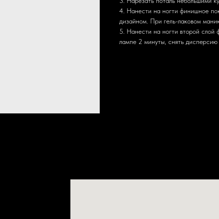
3. Нарезать поталь небольшими к
4. Нанести на ногти финишное пок
дизайном. При гель-лаковом мани
5. Нанести на ногти второй слой
лампе 2 минуты, снять дисперсию