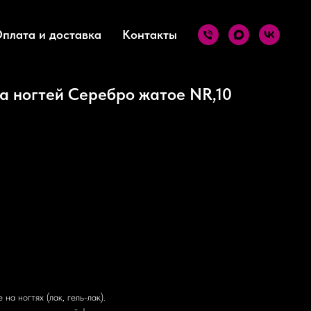
плата и доставка
Контакты
а ногтей Серебро жатое NR,10
на ногтях (лак, гель-лак).