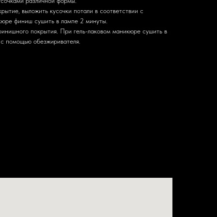
усочками различной формы.
рытие, выложить кусочки потали в соответствии с
кюре финиш сушить в лампе 2 минуты.
 финишного покрытия. При гель-лаковом маникюре сушить в
 с помощью обезжиривателя.