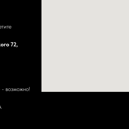
етите
ого 72,
 - возможно!
А