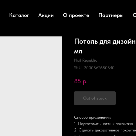
Каталог
Акции
О проекте
Партнеры
О
Поталь для дизайн
мл
Nail Republic
SKU:
2000562680540
85
р.
Out of stock
Способ применения:
1. Подготовить ногти к покрытию.
2. Сделать декоративное покрытие 