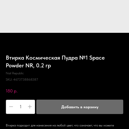
Втирка Космическая Пудра №1 Space
Powder NR, 0.2 гр
Nail Republic
SKU:
4673738868387
180
р.
Добавить в корзину
Втирка подходит для нанесения на любой цвет, что означает, что вы можете