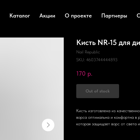
Каталог
Акции
О проекте
Партнеры
О
Кисть NR-15 для ди
Nail Republic
SKU:
4603744444893
170
р.
Out of stock
Кисть изготовлена из качественно
ворса оптимальна и комфортна в р
которая защищает ворс от света и