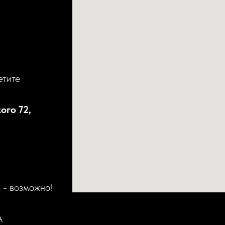
етите
ого 72,
 - возможно!
А