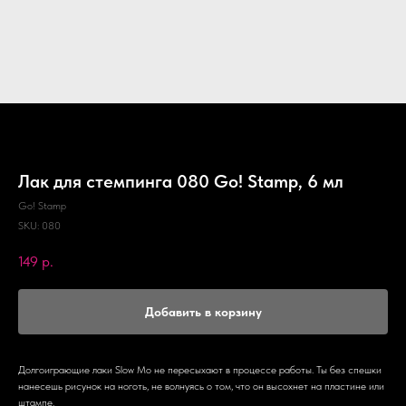
Лак для стемпинга 080 Go! Stamp, 6 мл
Go! Stamp
SKU:
080
149
р.
Добавить в корзину
Долгоиграющие лаки Slow Mo не пересыхают в процессе работы. Ты без спешки
нанесешь рисунок на ноготь, не волнуясь о том, что он высохнет на пластине или
штампе.