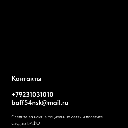
рисунки, примеряй дизайны на ногтевую пластину и твори!
Лайфхаки
• Храни свою коллекцию пластин в специальном кейсе от Go! Stamp. Так они
будут защищены от царапин и других повреждений и прослужат тебе дольше.
Приятный бонус: твоим клиентам будет удобно рассматривать рисунки и
выбирать свой классный лук!
• Очищай пластину со специальной жидкостью Go! Stamp Plate Cleaner. Она
поможет легко и быстро удалить засохшие излишки лака из самой тонкой
гравировки и не повредит поверхности пластины.
Контакты
+79231031010
baff54nsk@mail.ru
Следите за нами в социальных сетях и посетите
Студию БАФФ