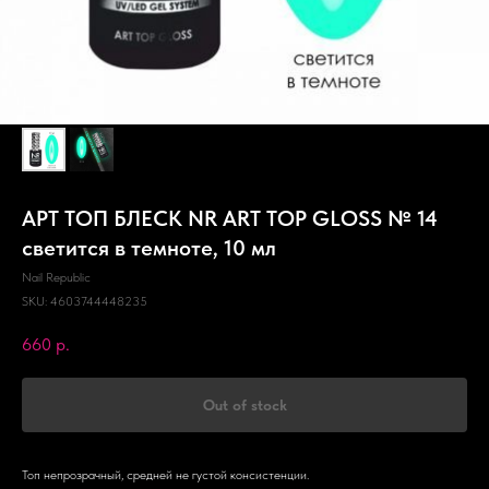
АРТ ТОП БЛЕСК NR ART TOP GLOSS № 14
светится в темноте, 10 мл
Nail Republic
SKU:
4603744448235
660
р.
Out of stock
Топ непрозрачный, средней не густой консистенции.