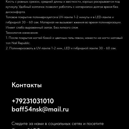
Кисть с ровным срезом, средней длины и жесткости, хорошо раскрывается под
кутикулу. Удобный колпачок позволит работать с материалом долгое время без
дискомфорта.
Топовое покрытие полимеризуется в UV-лампе 1-2 минуты и в LED-лампе и
гибридной 30 - 60 сек. Материал не вызывает жжения во время полимеризации.
Имеет слабо выраженный запах. Без липкого слоя.
Технология нанесения:
1. После покрытия ногтей базой и цветным гель-лаком, нанести на ногти матовый
топ Nail Republic.
2. Полимеризовать в UV-лампе 1-2 мин., LED и гибридной лампе 30 - 60 сек.
Контакты
+79231031010
baff54nsk@mail.ru
Следите за нами в социальных сетях и посетите