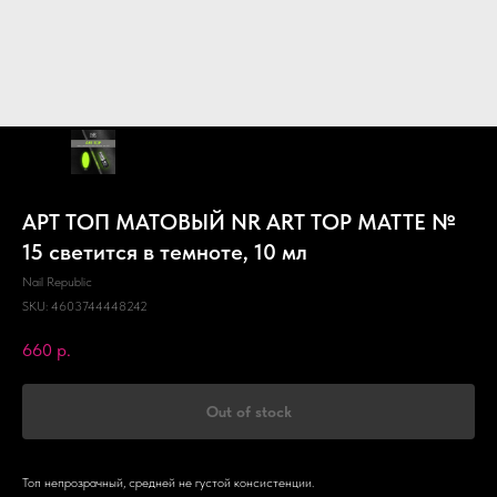
АРТ ТОП МАТОВЫЙ NR ART TOP MATTE №
15 светится в темноте, 10 мл
Nail Republic
SKU:
4603744448242
660
р.
Out of stock
Топ непрозрачный, средней не густой консистенции.