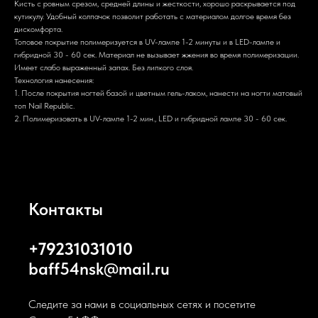
Кисть с ровным срезом, средней длины и жесткости, хорошо раскрывается под
кутикулу. Удобный колпачок позволит работать с материалом долгое время без
дискомфорта.
Топовое покрытие полимеризуется в UV-лампе 1-2 минуты и в LED-лампе и
гибридной 30 - 60 сек. Материал не вызывает жжения во время полимеризации.
Имеет слабо выраженный запах. Без липкого слоя.
Технология нанесения:
1. После покрытия ногтей базой и цветным гель-лаком, нанести на ногти матовый
топ Nail Republic.
2. Полимеризовать в UV-лампе 1-2 мин., LED и гибридной лампе 30 - 60 сек.
Контакты
+79231031010
baff54nsk@mail.ru
Следите за нами в социальных сетях и посетите